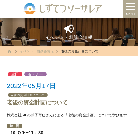
MENU
HOME
イベント・相談会情報
お知らせ
イベント・相談会情報
老後の資金計画について
なんでも相談会
優待サービス提携会社・特典
豊田
セミナー
イベント・相談会情報
2022年05月17日
ソーサレアが選ばれる理由
老後の資金計画について
老後の資金計画について
スタッフ紹介
株式会社SIFの兼子育巳さんによる「老後の資金計画」について学びます
会場案内
時 間
10:０0〜11：30
入会案内