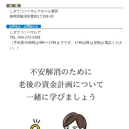
会 場
プラン・費用
しずてつソーサレアホール豊田
静岡市駿河区豊田1丁目9-20
お客様の声
お申込み・お問合わせ
しずてつソーサレア
葬儀の流れ
TEL. 054-273-3308
（予約受付時間は9時〜17時までです。17時以降は翌朝お電話くださ
供花・祝花
い。）
会社案内
採用情報
お問い合わせ
プライバシーポリシー
サイトマップ