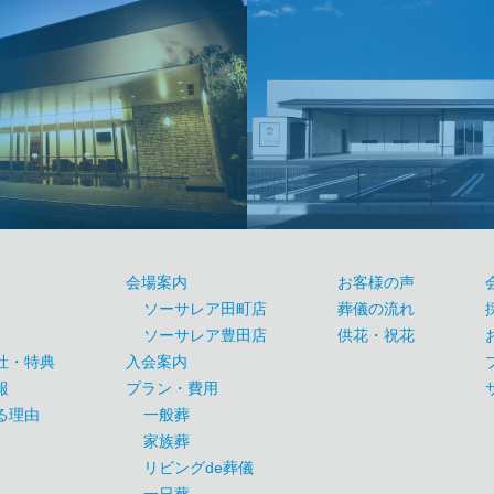
会場案内
お客様の声
ソーサレア田町店
葬儀の流れ
ソーサレア豊田店
供花・祝花
社・特典
入会案内
報
プラン・費用
る理由
一般葬
家族葬
リビングde葬儀