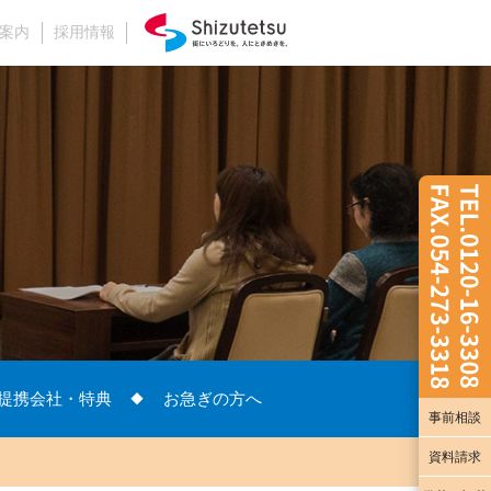
案内
採用情報
HOME
お知らせ
なんでも相談会
優待サービス提携会社・特典
イベント・相談会情報
提携会社・特典
お急ぎの方へ
ソーサレアが選ばれる理由
事前相談
資料請求
スタッフ紹介