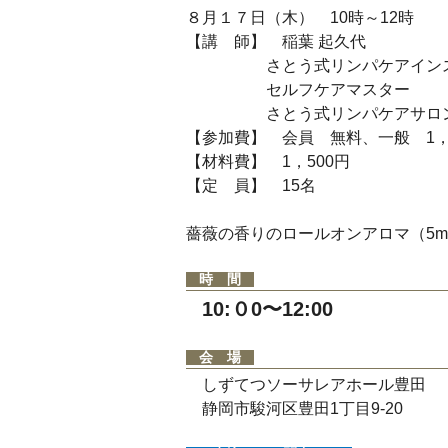
８月１７日（木） 10時～12時
【講 師】 稲葉 起久代
さとう式リンパケアインス
セルフケアマスター
さとう式リンパケアサロン
【参加費】 会員 無料、一般 1，
【材料費】 1，500円
【定 員】 15名
薔薇の香りのロールオンアロマ（5ml
時 間
10:０0〜12:00
会 場
しずてつソーサレアホール豊田
静岡市駿河区豊田1丁目9-20