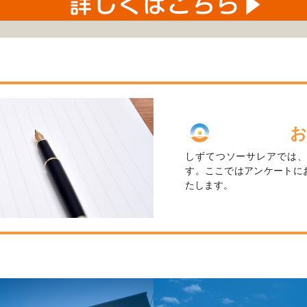
お
しずてつソーサレアでは
す。ここではアンケートに
たします。